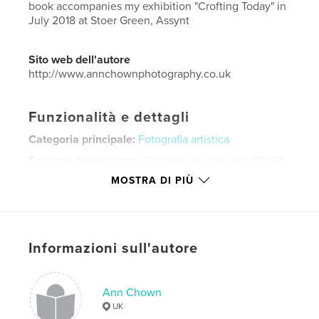
book accompanies my exhibition "Crofting Today" in
July 2018 at Stoer Green, Assynt
Sito web dell'autore
http://www.annchownphotography.co.uk
Funzionalità e dettagli
Categoria principale:
Fotografia artistica
Formato del progetto:
Orizzontale standard, 25×20
cm
MOSTRA DI PIÙ
N° di pagine:
36
Data di pubblicazione:
giu 11, 2018
Lingua
English
Informazioni sull'autore
Parole chiave
,
,
crofters
crofting
Scotland
Ann Chown
UK