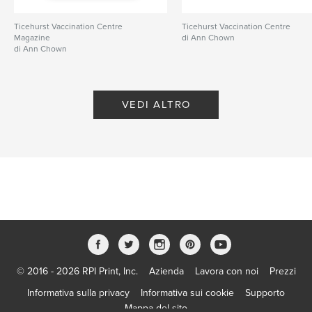
Ticehurst Vaccination Centre
Ticehurst Vaccination Centre
Magazine
di Ann Chown
di Ann Chown
VEDI ALTRO
© 2016 - 2026 RPI Print, Inc.
Azienda
Lavora con noi
Prezzi
Informativa sulla privacy
Informativa sui cookie
Supporto
Mappa del sito