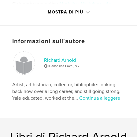
Categorie aggiuntive
Modello / Modeling
,
Libri
d'arte e fotografia
MOSTRA DI PIÙ
Formato del progetto:
Quadrato grande, 30×30 cm
N° di pagine:
56
Data di pubblicazione:
ago 14, 2018
Informazioni sull'autore
Lingua
English
Parole chiave
Richard Arnold
,
figure
drawing
Kiamesha Lake, NY
Artist, art historian, collector, bibliophile: looking
back now over a long career, and still going strong.
Yale educated, worked at the...
Continua a leggere