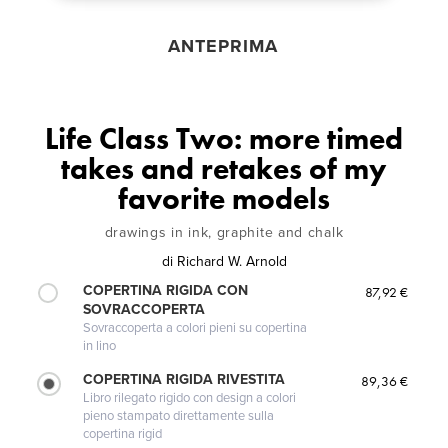
ANTEPRIMA
Life Class Two: more timed
takes and retakes of my
favorite models
drawings in ink, graphite and chalk
di
Richard W. Arnold
COPERTINA RIGIDA CON
87,92 €
SOVRACCOPERTA
Sovraccoperta a colori pieni su copertina
in lino
COPERTINA RIGIDA RIVESTITA
89,36 €
Libro rilegato rigido con design a colori
pieno stampato direttamente sulla
copertina rigid