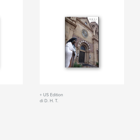
+ US Edition
di D. H. T.