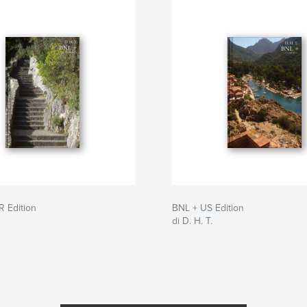
 Edition
BNL + US Edition
di D. H. T.