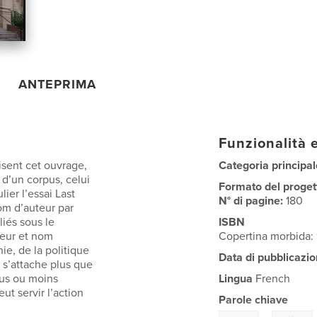
ANTEPRIMA
Funzionalità e
isent cet ouvrage,
Categoria principal
 d’un corpus, celui
Formato del proget
ier l’essai Last
N° di pagine:
180
om d’auteur par
liés sous le
ISBN
teur et nom
Copertina morbida
hie, de la politique
Data di pubblicazio
l s’attache plus que
lus ou moins
Lingua
French
ut servir l’action
Parole chiave