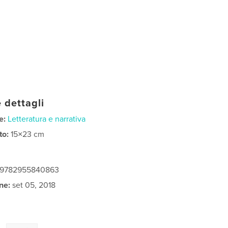
 dettagli
e:
Letteratura e narrativa
to:
15×23 cm
: 9782955840863
ne:
set 05, 2018