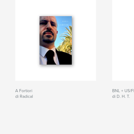
A Fortiori
BNL + US/FR
di Radical
di D. H. T.