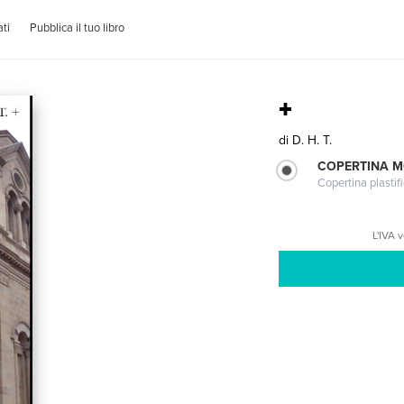
ti
Pubblica il tuo libro
+
di
D. H. T.
COPERTINA 
Copertina plastifi
L'IVA 