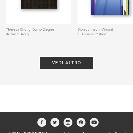
Theresa Chong: Duino Elegies
Dion Johnson: Vibrant
di David Brody
di Annabel Osberg
VEDI ALTRO