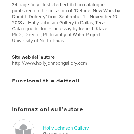
34 page fully illustrated exhibition catalogue
published on the occasion of "Deluge: New Work by
Dornith Doherty" from September 1 – November 10,
2018 at Holly Johnson Gallery in Dallas, Texas.
Catalogue includes an essay by Irene J. Klaver,
PhD., Director, Philosophy of Water Project,
University of North Texas.
Sito web dell'autore
http://www.hollyjohnsongallery.com
Funzionalità e dettagli
Categoria principale:
Belle arti
Formato del progetto:
Quadrato piccolo, 18×18 cm
N° di pagine:
36
Informazioni sull'autore
Data di pubblicazione:
set 22, 2018
Lingua
English
Holly Johnson Gallery
Parole chiave
Dallas, Texas