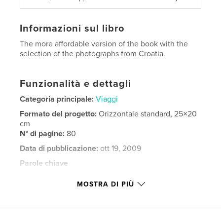
Informazioni sul libro
The more affordable version of the book with the
selection of the photographs from Croatia.
Funzionalità e dettagli
Categoria principale:
Viaggi
Formato del progetto:
Orizzontale standard, 25×20
cm
N° di pagine:
80
Data di pubblicazione:
ott 19, 2009
Parole chiave
,
,
,
national park
Mali Losinj
Sea Organ
MOSTRA DI PIÙ
Greeting to Sun
,
Croatia
,
Ston
,
Imotski
,
Split
,