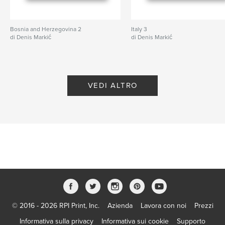
Bosnia and Herzegovina 2
Italy 3
di Denis Markić
di Denis Markić
VEDI ALTRO
© 2016 - 2026 RPI Print, Inc.
Azienda
Lavora con noi
Prezzi
Informativa sulla privacy
Informativa sui cookie
Supporto