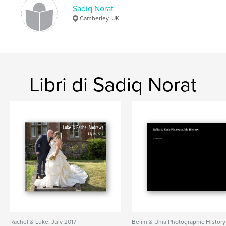
Occasion
Sadiq Norat
Camberley, UK
Libri di Sadiq Norat
Rachel & Luke, July 2017
Belim & Unia Photographic History