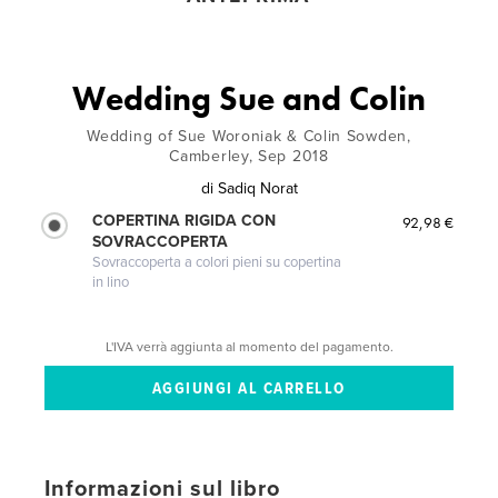
Wedding Sue and Colin
Wedding of Sue Woroniak & Colin Sowden,
Camberley, Sep 2018
di
Sadiq Norat
COPERTINA RIGIDA CON
92,98 €
SOVRACCOPERTA
Sovraccoperta a colori pieni su copertina
in lino
L'IVA verrà aggiunta al momento del pagamento.
Informazioni sul libro