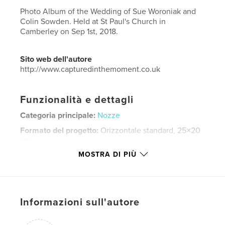
Photo Album of the Wedding of Sue Woroniak and
Colin Sowden. Held at St Paul's Church in
Camberley on Sep 1st, 2018.
Sito web dell'autore
http://www.capturedinthemoment.co.uk
Funzionalità e dettagli
Categoria principale:
Nozze
Formato del progetto:
Orizzontale standard, 25×20
cm
N° di pagine:
30
MOSTRA DI PIÙ
Data di pubblicazione:
dic 16, 2018
Lingua
English
Parole chiave
Informazioni sull'autore
,
,
,
wedding
capturedinthemoment
Event