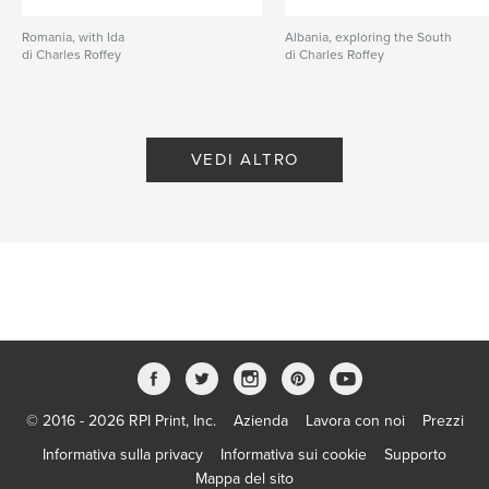
Romania, with Ida
Albania, exploring the South
di Charles Roffey
di Charles Roffey
VEDI ALTRO
© 2016 - 2026 RPI Print, Inc.
Azienda
Lavora con noi
Prezzi
Informativa sulla privacy
Informativa sui cookie
Supporto
Mappa del sito