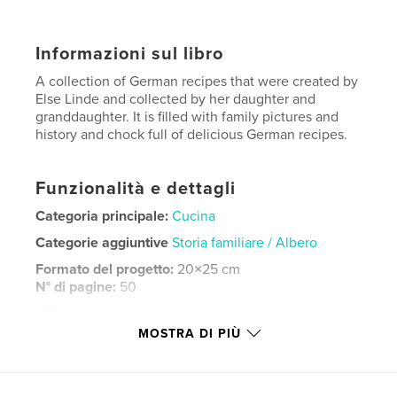
Informazioni sul libro
A collection of German recipes that were created by
Else Linde and collected by her daughter and
granddaughter. It is filled with family pictures and
history and chock full of delicious German recipes.
Funzionalità e dettagli
Categoria principale:
Cucina
Categorie aggiuntive
Storia familiare / Albero
Formato del progetto:
20×25 cm
N° di pagine:
50
ISBN
Copertina morbida: 9780368143212
MOSTRA DI PIÙ
Data di pubblicazione:
gen 14, 2019
Lingua
English