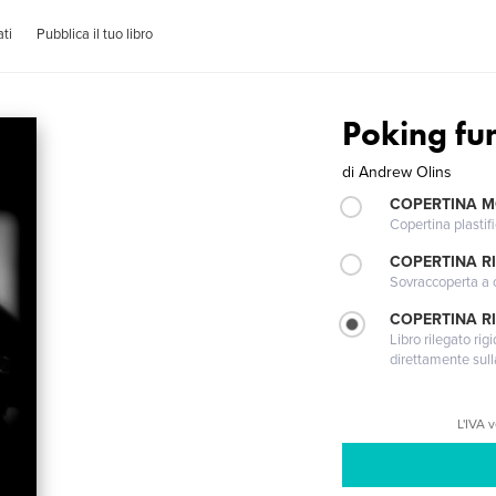
ti
Pubblica il tuo libro
Poking fu
di
Andrew Olins
COPERTINA 
Copertina plastifi
COPERTINA R
Sovraccoperta a co
COPERTINA RI
Libro rilegato ri
direttamente sull
L'IVA 