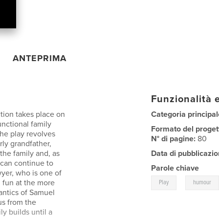
ANTEPRIMA
Funzionalità e
action takes place on
Categoria principal
nctional family
Formato del proget
 The play revolves
N° di pagine:
80
rly grandfather,
the family and, as
Data di pubblicazio
 can continue to
Parole chiave
awyer, who is one of
,
 fun at the more
Play
humour
antics of Samuel
s from the
y builds until a