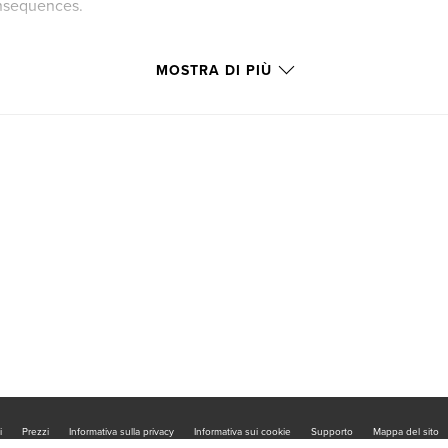
onsequences.
MOSTRA DI PIÙ
i
Prezzi
Informativa sulla privacy
Informativa sui cookie
Supporto
Mappa del sito