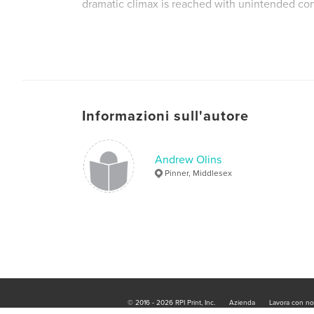
dramatic climax is reached with unintended c
Informazioni sull'autore
Andrew Olins
Pinner, Middlesex
© 2016 - 2026 RPI Print, Inc.
Azienda
Lavora con no