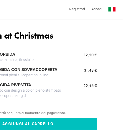
Registrati
Accedi
n at Christmas
MORBIDA
12,50 €
cata lucida, flessibile
IGIDA CON SOVRACCOPERTA
31,48 €
lori pieni su copertina in lino
GIDA RIVESTITA
29,46 €
gido con design a colori pieno stampato
a copertina rigid
verrà aggiunta al momento del pagamento.