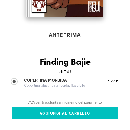
ANTEPRIMA
Finding Bajie
di
TsU
COPERTINA MORBIDA
5,72 €
Copertina plastificata lucida, flessibile
L'IVA verrà aggiunta al momento del pagamento.