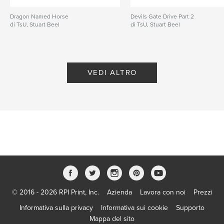
Dragon Named Horse
Devils Gate Drive Part 2
di TsU, Stuart Beel
di TsU, Stuart Beel
VEDI ALTRO
© 2016 - 2026 RPI Print, Inc.
Azienda
Lavora con noi
Prezzi
Informativa sulla privacy
Informativa sui cookie
Supporto
Mappa del sito