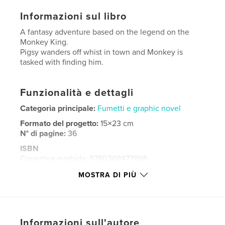
Informazioni sul libro
A fantasy adventure based on the legend on the
Monkey King.
Pigsy wanders off whist in town and Monkey is
tasked with finding him.
Funzionalità e dettagli
Categoria principale:
Fumetti e graphic novel
Formato del progetto:
15×23 cm
N° di pagine:
36
ISBN
Copertina morbida: 9780368477898
Data di pubblicazione:
mar 23, 2019
MOSTRA DI PIÙ
Lingua
English
Parole chiave
,
,
,
,
tripitaka
adventure
fantasy
magic
Informazioni sull'autore