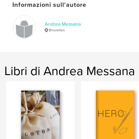
Data di pubblicazione:
mar 23, 2019
Informazioni sull'autore
Lingua
French
Parole chiave
Andrea Messana
Bruxelles
,
,
Théâtre
Bruxelles
Photo
Libri di Andrea Messana