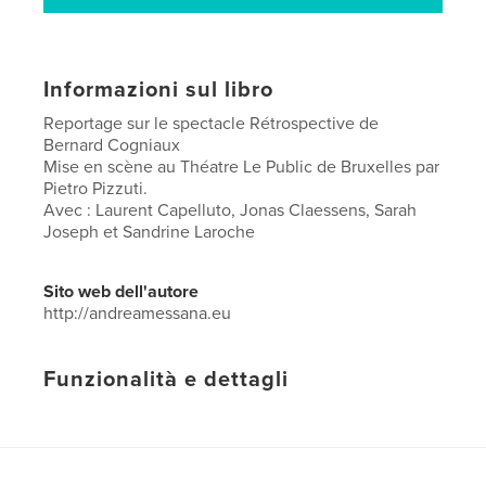
Informazioni sul libro
Reportage sur le spectacle Rétrospective de
Bernard Cogniaux
Mise en scène au Théatre Le Public de Bruxelles par
Pietro Pizzuti.
Avec : Laurent Capelluto, Jonas Claessens, Sarah
Joseph et Sandrine Laroche
Sito web dell'autore
http://andreamessana.eu
Funzionalità e dettagli
Categoria principale:
Libri d'arte e fotografia
Formato del progetto:
US Letter, 22×28 cm
N° di pagine:
52