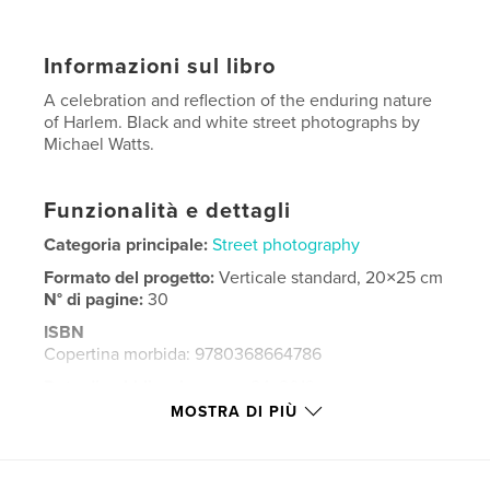
Informazioni sul libro
A celebration and reflection of the enduring nature
of Harlem. Black and white street photographs by
Michael Watts.
Funzionalità e dettagli
Categoria principale:
Street photography
Formato del progetto:
Verticale standard, 20×25 cm
N° di pagine:
30
ISBN
Copertina morbida: 9780368664786
Data di pubblicazione:
apr 24, 2019
MOSTRA DI PIÙ
Lingua
English
Parole chiave
,
,
,
photography
black and white
new York