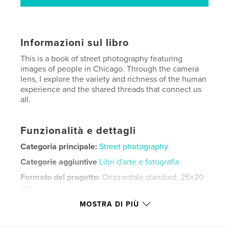
Informazioni sul libro
This is a book of street photography featuring
images of people in Chicago. Through the camera
lens, I explore the variety and richness of the human
experience and the shared threads that connect us
all.
Funzionalità e dettagli
Categoria principale:
Street photography
Categorie aggiuntive
Libri d'arte e fotografia
Formato del progetto:
Orizzontale standard, 25×20
cm
N° di pagine:
128
MOSTRA DI PIÙ
Data di pubblicazione:
mag 18, 2019
Lingua
English