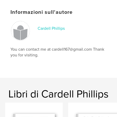
Parole chiave
Informazioni sull'autore
,
,
chicago
Chicago Downtown
Chicago
Cardell Phillips
You can contact me at cardell167@gmail.com Thank
you for visiting.
Libri di Cardell Phillips