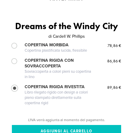
Dreams of the Windy City
di
Cardell W. Phillips
COPERTINA MORBIDA
78,86 €
Copertina plastificata lucida, flessibile
COPERTINA RIGIDA CON
86,86 €
SOVRACCOPERTA
Sovraccoperta a colori pieni su copertina
in lino
COPERTINA RIGIDA RIVESTITA
89,86 €
Libro rilegato rigido con design a colori
pieno stampato direttamente sulla
copertina rigid
L'IVA verrà aggiunta al momento del pagamento.