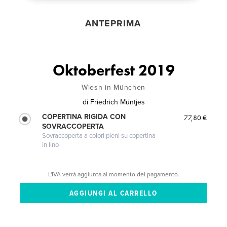
ANTEPRIMA
Oktoberfest 2019
Wiesn in München
di
Friedrich Müntjes
COPERTINA RIGIDA CON
77,80 €
SOVRACCOPERTA
Sovraccoperta a colori pieni su copertina
in lino
L'IVA verrà aggiunta al momento del pagamento.