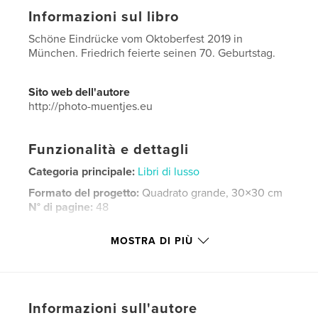
Informazioni sul libro
Schöne Eindrücke vom Oktoberfest 2019 in
München. Friedrich feierte seinen 70. Geburtstag.
Sito web dell'autore
http://photo-muentjes.eu
Funzionalità e dettagli
Categoria principale:
Libri di lusso
Formato del progetto:
Quadrato grande, 30×30 cm
N° di pagine:
48
Data di pubblicazione:
ott 02, 2019
MOSTRA DI PIÙ
Lingua
German
Parole chiave
,
,
,
Wiesn
München
Deutschland
Informazioni sull'autore