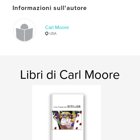
ISBN
Copertina morbida: 9781714138869
Informazioni sull'autore
Data di pubblicazione:
ott 25, 2019
Lingua
English
Carl Moore
USA
Parole chiave
,
,
,
Linden Centre
Beasley
China
Yunnan
Libri di Carl Moore