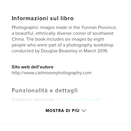
Informazioni sul libro
Photographic images made in the Yunnan Province,
a beautiful, ethnically diverse corner of southwest
China. The book includes six images by eight
people who were part of a photography workshop
conducted by Douglas Beaseley in March 2019.
Sito web dell'autore
http://www.carlmoorephotography.com
Funzionalità e dettagli
Categoria principale:
Libri d'arte e fotografia
Categorie aggiuntive
Fotografia artistica
,
Cina
MOSTRA DI PIÙ
Formato del progetto:
20×25 cm
N° di pagine:
68