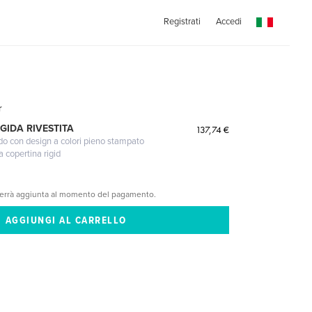
Registrati
Accedi
r
GIDA RIVESTITA
137,74 €
gido con design a colori pieno stampato
a copertina rigid
verrà aggiunta al momento del pagamento.