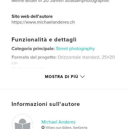
Meine Bilder in 20 Jahren Strassenphotographie.
Sito web dell'autore
https://www.michaelanderes.ch
Funzionalità e dettagli
Categoria principale:
Street photography
Formato del progetto:
Orizzontale standard, 25×20
cm
N° di pagine:
100
MOSTRA DI PIÙ
Data di pubblicazione:
gen 04, 2020
Lingua
German
Parole chiave
,
,
Informazioni sull'autore
fineartphotography
photography
streetphotography
Michael Anderes
Villars-sur-Glâne, Switzerla