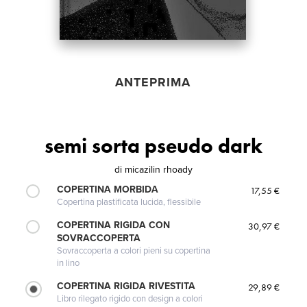
ANTEPRIMA
semi sorta pseudo dark
di
micazilin rhoady
COPERTINA MORBIDA
17,55 €
Copertina plastificata lucida, flessibile
COPERTINA RIGIDA CON
30,97 €
SOVRACCOPERTA
Sovraccoperta a colori pieni su copertina
in lino
COPERTINA RIGIDA RIVESTITA
29,89 €
Libro rilegato rigido con design a colori