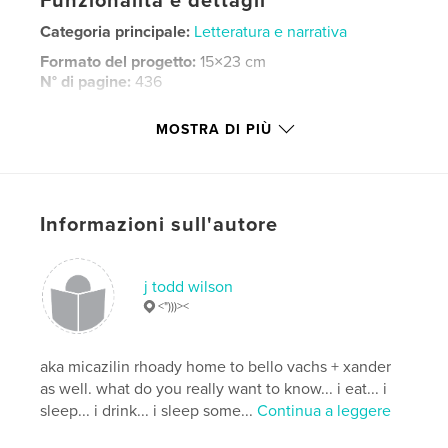
Funzionalità e dettagli
Categoria principale:
Letteratura e narrativa
Formato del progetto:
15×23 cm
N° di pagine:
436
Data di pubblicazione:
feb 23, 2020
MOSTRA DI PIÙ
Lingua
English
Parole chiave
,
,
,
,
dark
journal
graduation
coffins
Informazioni sull'autore
,
death
die
j todd wilson
<")))><
aka micazilin rhoady home to bello vachs + xander
as well. what do you really want to know... i eat... i
sleep... i drink... i sleep some...
Continua a leggere