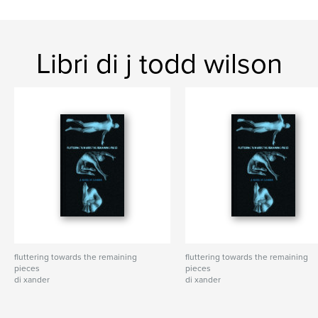
Libri di j todd wilson
fluttering towards the remaining
fluttering towards the remaining
pieces
pieces
di xander
di xander