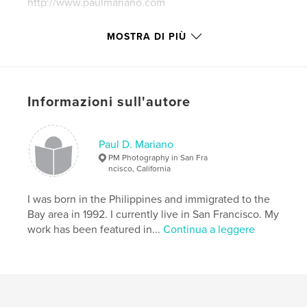
http://www.paulmariano.com
MOSTRA DI PIÙ
Funzionalità e dettagli
Categoria principale:
Libri di lusso
Formato del progetto:
Verticale standard, 20×25 cm
N° di pagine:
216
Informazioni sull'autore
ISBN
Copertina morbida: 9781714470365
Paul D. Mariano
Data di pubblicazione:
feb 24, 2020
PM Photography in San Fra
ncisco, California
Lingua
English
Parole chiave
I was born in the Philippines and immigrated to the
Bay area in 1992. I currently live in San Francisco. My
,
,
,
,
safari
Hoanib
Palmwag
Paul Mariano
work has been featured in...
Continua a leggere
Namibia