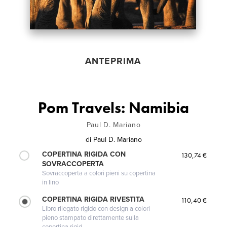
ANTEPRIMA
Pom Travels: Namibia
Paul D. Mariano
di
Paul D. Mariano
COPERTINA RIGIDA CON
130,74 €
SOVRACCOPERTA
Sovraccoperta a colori pieni su copertina
in lino
COPERTINA RIGIDA RIVESTITA
110,40 €
Libro rilegato rigido con design a colori
pieno stampato direttamente sulla
copertina rigid