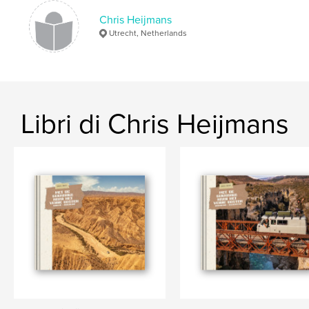
Lingua
Dutch
Chris Heijmans
Utrecht, Netherlands
Parole chiave
,
De Lievelinge
Lievelinge
Libri di Chris Heijmans