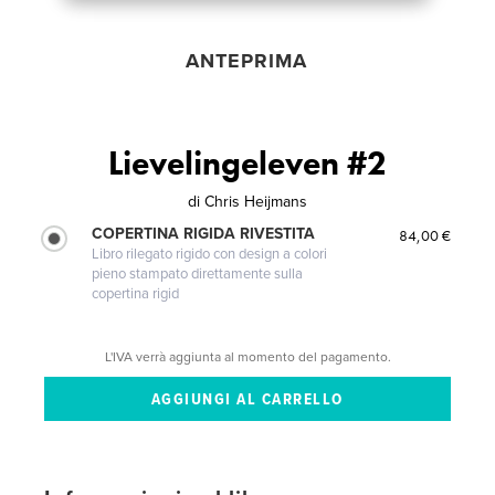
ANTEPRIMA
Lievelingeleven #2
di
Chris Heijmans
COPERTINA RIGIDA RIVESTITA
84,00 €
Libro rilegato rigido con design a colori
pieno stampato direttamente sulla
copertina rigid
L'IVA verrà aggiunta al momento del pagamento.