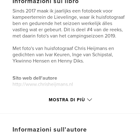
Informazioni sul libro
Sinds 2017 maak ik jaarlijks een fotoboek voor
kampeerterrein de Lievelinge, waar ik huisfotograaf
ben en gedurende het seizoen werkelijk álles
vastleg wat er gebeurt. Dit is deel #4 van de reeks,
met daarin foto's van het campingseizoen 2019.
Met foto's van huisfotograaf Chris Heijmans en
gedichten van Ivar Keuren, Inge van Schipstal,
Ykwinno Hensen en Henny Diks.
Sito web dell'autore
http://www.chrisheijmans.nl
MOSTRA DI PIÙ
Funzionalità e dettagli
Categoria principale:
Libri d'arte e fotografia
Formato del progetto:
Quadrato grande, 30×30 cm
N° di pagine:
60
Informazioni sull'autore
Data di pubblicazione:
mar 06, 2020