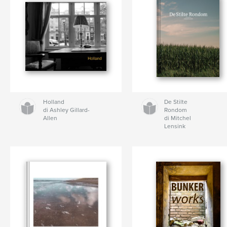
Holland
De Stilte
di Ashley Gillard-
Rondom
Allen
di Mitchel
Lensink