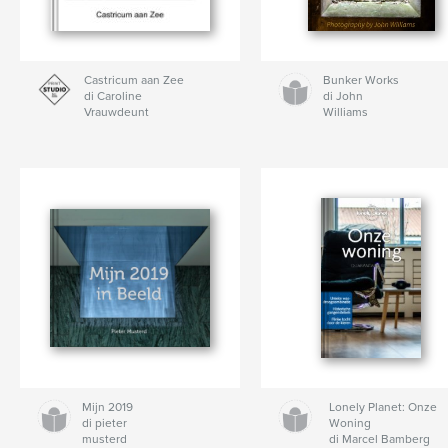
Castricum aan Zee
Bunker Works
di Caroline
di John
Vrauwdeunt
Williams
Mijn 2019
Lonely Planet: Onze
di pieter
Woning
musterd
di Marcel Bamberg