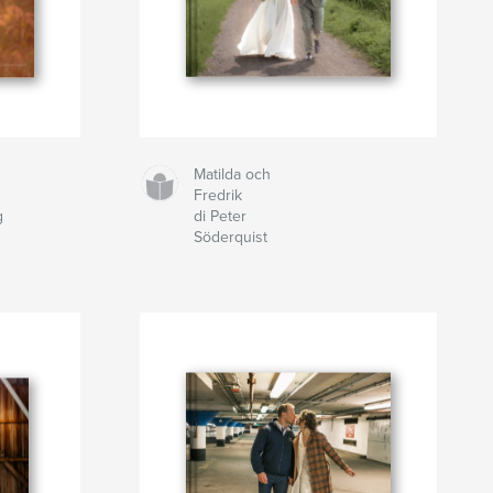
Matilda och
Fredrik
g
di Peter
Söderquist