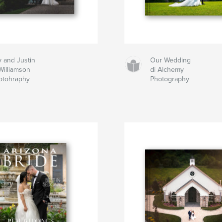
y and Justin
Our Wedding
Williamson
di Alchemy
otohraphy
Photography