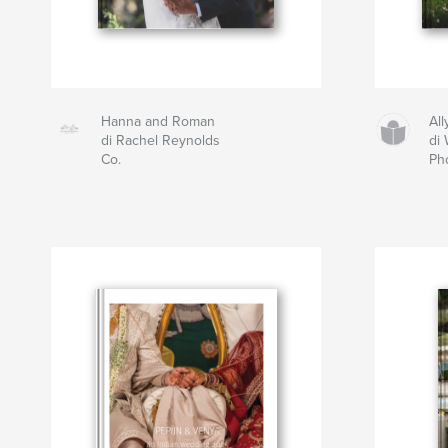
Hanna and Roman
All
di Rachel Reynolds
di 
Co.
Ph