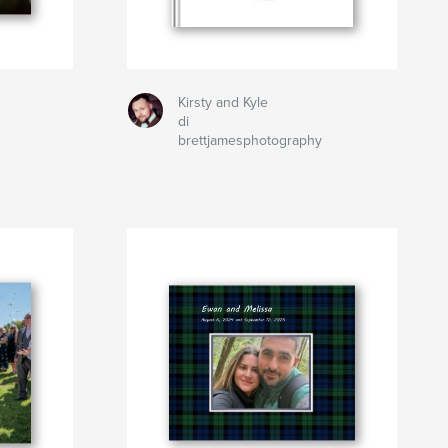
Kirsty and Kyle
di
brettjamesphotography