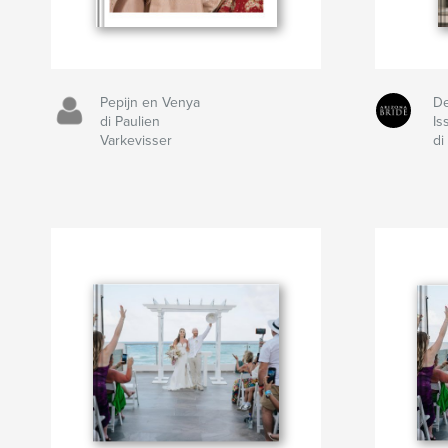
Pepijn en Venya
De
di Paulien
Is
Varkevisser
di