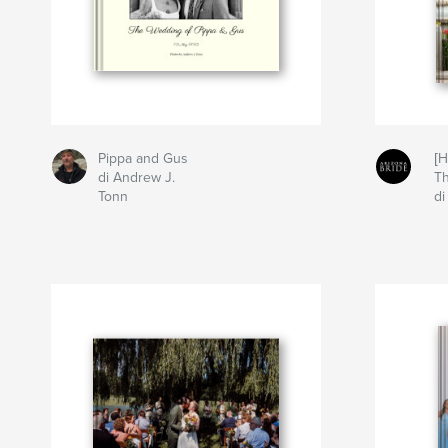
Pippa and Gus
[H
di Andrew J.
Th
Tonn
di