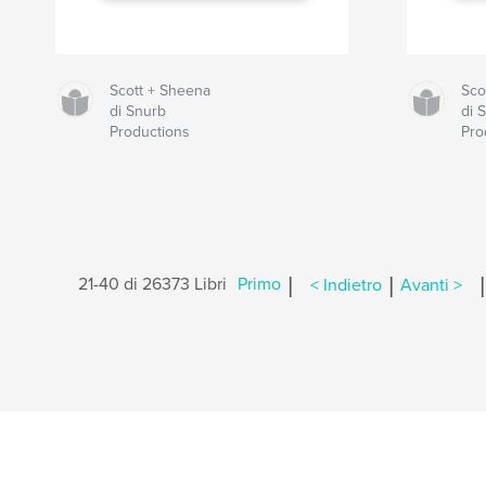
Scott + Sheena
Sco
di Snurb
di 
Productions
Pro
|
|
|
21-40 di 26373 Libri
Primo
< Indietro
Avanti >