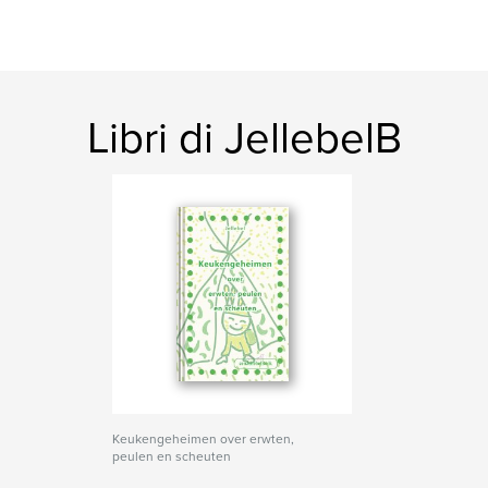
Libri di JellebelB
Keukengeheimen over erwten,
peulen en scheuten