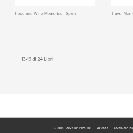
Food and Wine Memories - Spain
Travel Memo
13-16 di 24 Libri
© 2016 - 2026 RPI Print, Inc.
Azienda
Lavora con no