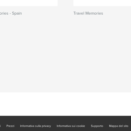
ries - Spain
Travel Memories
i
Prezzi
Informativa sulla privacy
Informativa sui cookie
Supporto
Mappa del sito