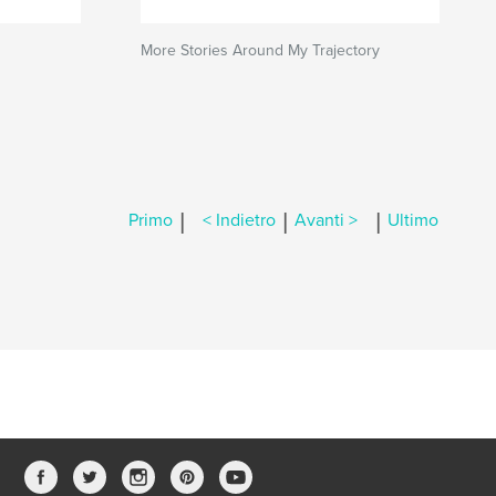
More Stories Around My Trajectory
|
|
|
Primo
< Indietro
Avanti >
Ultimo