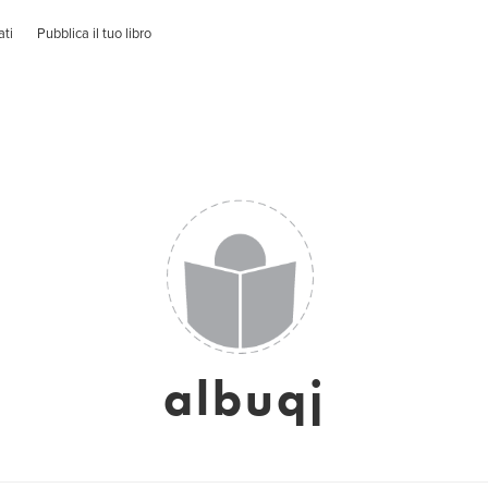
ati
Pubblica il tuo libro
albuqj