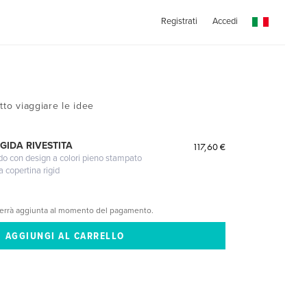
Registrati
Accedi
tto viaggiare le idee
GIDA RIVESTITA
117,60 €
gido con design a colori pieno stampato
a copertina rigid
verrà aggiunta al momento del pagamento.