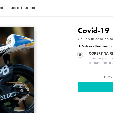
ti
Pubblica il tuo libro
Covid-19
Chiuso in casa ho fa
di
Antonio Bergamino
COPERTINA RI
Libro rilegato ri
direttamente sull
L'IVA 