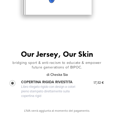
Our Jersey, Our Skin
bridging sport & anti-racism to educate & empower
future generations of BIPOC.
di
Cheska Sia
COPERTINA RIGIDA RIVESTITA
17,52 €
Libro rilegato rigido con design a colori
pieno stampato direttamente sulla
copertina rigid
L'IVA verrà aggiunta al momento del pagamento.