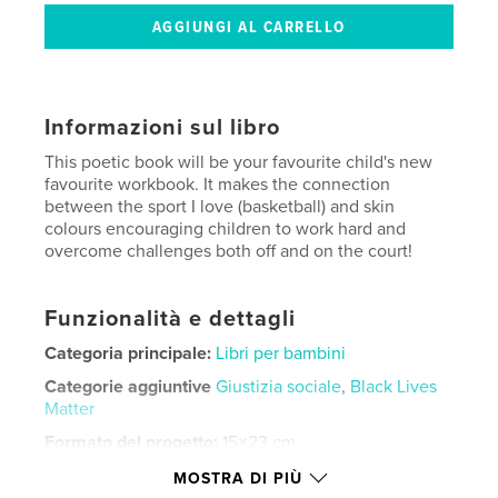
Informazioni sul libro
This poetic book will be your favourite child's new
favourite workbook. It makes the connection
between the sport I love (basketball) and skin
colours encouraging children to work hard and
overcome challenges both off and on the court!
Funzionalità e dettagli
Categoria principale:
Libri per bambini
Categorie aggiuntive
Giustizia sociale
,
Black Lives
Matter
Formato del progetto:
15×23 cm
N° di pagine:
50
MOSTRA DI PIÙ
ISBN