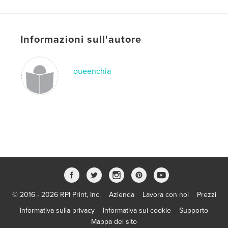
Copertina rigida rivestita: 9781006698477
Data di pubblicazione:
lug 22, 2021
Informazioni sull'autore
Lingua
English
Parole chiave
,
,
,
queenchia
anti-racism
educate
empower
,
basketball
sport
© 2016 - 2026 RPI Print, Inc.
Azienda
Lavora con noi
Prezzi
Informativa sulla privacy
Informativa sui cookie
Supporto
Mappa del sito