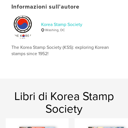
Parole chiave
Informazioni sull'autore
,
,
,
,
philately
stamps
Korea
ROK
Korea Stamp Society
DPRK
Washing, DC
The Korea Stamp Society (KSS): exploring Korean
stamps since 1952!
Libri di Korea Stamp
Society