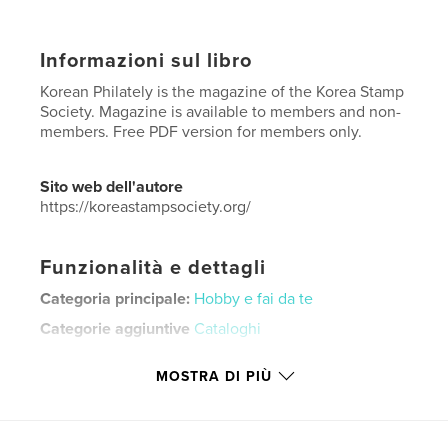
Informazioni sul libro
Korean Philately is the magazine of the Korea Stamp
Society. Magazine is available to members and non-
members. Free PDF version for members only.
Sito web dell'autore
https://koreastampsociety.org/
Funzionalità e dettagli
Categoria principale:
Hobby e fai da te
Categorie aggiuntive
Cataloghi
Formato del progetto:
US Letter, 22×28 cm
MOSTRA DI PIÙ
N° di pagine:
76
Data di pubblicazione:
lug 22, 2022
Lingua
English