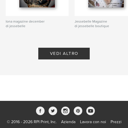
Iona magazine december
Jessebelle Magazine
di jessebelle
di jessebelle boutique
VEDI ALTRO
© 2016 - 2026 RPI Print, Inc.
Azienda
Lavora con noi
Prezzi