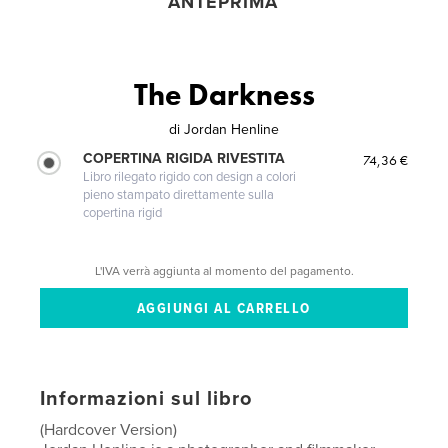
ANTEPRIMA
The Darkness
di
Jordan Henline
COPERTINA RIGIDA RIVESTITA
74,36 €
Libro rilegato rigido con design a colori
pieno stampato direttamente sulla
copertina rigid
L'IVA verrà aggiunta al momento del pagamento.
Informazioni sul libro
(Hardcover Version)