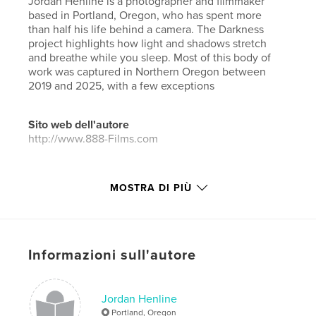
Jordan Henline is a photographer and filmmaker
based in Portland, Oregon, who has spent more
than half his life behind a camera. The Darkness
project highlights how light and shadows stretch
and breathe while you sleep. Most of this body of
work was captured in Northern Oregon between
2019 and 2025, with a few exceptions
Sito web dell'autore
http://www.888-Films.com
Funzionalità e dettagli
MOSTRA DI PIÙ
Categoria principale:
Libri d'arte e fotografia
Categorie aggiuntive
Architettura
,
Street
photography
Informazioni sull'autore
Formato del progetto:
Orizzontale standard, 25×20
cm
N° di pagine:
88
Jordan Henline
Data di pubblicazione:
gen 05, 2026
Portland, Oregon