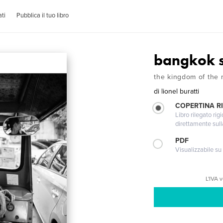
ti
Pubblica il tuo libro
bangkok s
the kingdom of the
di
lionel buratti
COPERTINA RI
Libro rilegato ri
direttamente sull
PDF
Visualizzabile su
L'IVA 