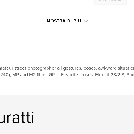
,
black and white
MOSTRA DI PIÙ
ateur street photographer all gestures, poses, awkward situation
240), MP and M2 films, GR II. Favorite lenses: Elmarit 28/2.8,
uratti