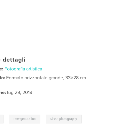
 dettagli
e:
Fotografia artistica
to:
Formato orizzontale grande, 33×28 cm
ne:
lug 29, 2018
,
,
new generation
street photography