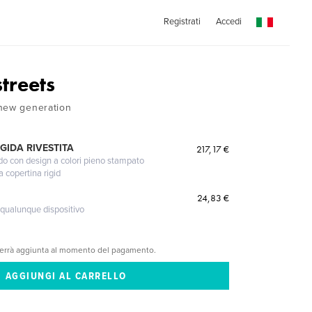
Registrati
Accedi
treets
 new generation
GIDA RIVESTITA
217,17 €
gido con design a colori pieno stampato
a copertina rigid
24,83 €
 qualunque dispositivo
verrà aggiunta al momento del pagamento.